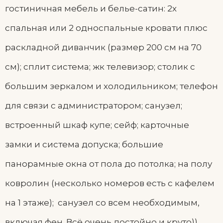
гостиничная мебель и белье-сатин: 2х
спальная или 2 односпальные кровати плюс
раскладной диванчик (размер 200 см на 70
см); сплит система; жк телевизор; столик с
большим зеркалом и холодильником; телефон
для связи с администратором; санузел;
встроенный шкаф купе; сейф; карточные
замки и система допуска; большие
панорамные окна от пола до потолка; на полу
ковролин (несколько номеров есть с кафелем
на 1 этаже); санузел со всем необходимым,
включая фен. Всё очень достойно и круто)).